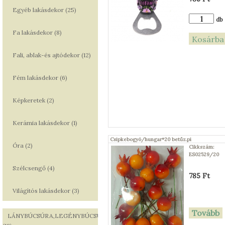
Egyéb lakásdekor (25)
db
Fa lakásdekor (8)
Fali, ablak-és ajtódekor (12)
Fém lakásdekor (6)
Képkeretek (2)
Kerámia lakásdekor (1)
Csipkebogyó/hungar*20 betűz.pi
Óra (2)
Cikkszám:
ES02529/20
Szélcsengő (4)
785 Ft
Világítós lakásdekor (3)
Tovább
LÁNYBÚCSÚRA,LEGÉNYBÚCSÚRA