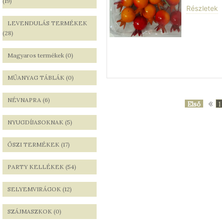
(19)
Részletek
LEVENDULÁS TERMÉKEK
(28)
Magyaros termékek (0)
MŰANYAG TÁBLÁK (0)
NÉVNAPRA (6)
«
Első
1
NYUGDÍJASOKNAK (5)
ŐSZI TERMÉKEK (17)
PARTY KELLÉKEK (54)
SELYEMVIRÁGOK (12)
SZÁJMASZKOK (0)