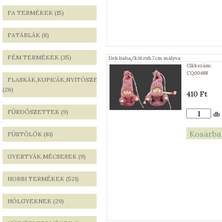
FA TERMÉKEK (15)
FATÁBLÁK (8)
FÉM TERMÉKEK (35)
Dek.baba/köt.ruh.7cm mályva
Cikkszám:
CQ00488
FLASKÁK,KUPICÁK,NYITÓSZETTEK
(26)
410 Ft
FÜRDŐSZETTEK (9)
db
FÜSTÖLŐK (81)
GYERTYÁK,MÉCSESEK (9)
HOBBI TERMÉKEK (521)
HÖLGYEKNEK (29)