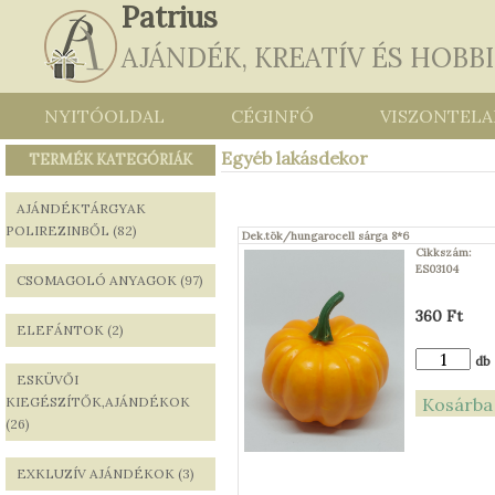
Patrius
AJÁNDÉK, KREATÍV ÉS HOBB
NYITÓOLDAL
CÉGINFÓ
VISZONTEL
Egyéb lakásdekor
TERMÉK KATEGÓRIÁK
AJÁNDÉKTÁRGYAK
POLIREZINBŐL (82)
Dek.tök/hungarocell sárga 8*6
Cikkszám:
ES03104
CSOMAGOLÓ ANYAGOK (97)
360 Ft
ELEFÁNTOK (2)
db
ESKÜVŐI
KIEGÉSZÍTŐK,AJÁNDÉKOK
(26)
EXKLUZÍV AJÁNDÉKOK (3)