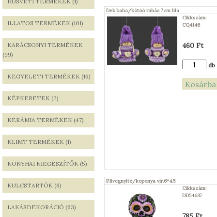
HÚSVÉTI TERMÉKEK (1)
Dek.baba/kötöö ruhás 7cm lila
Cikkszám:
ILLATOS TERMÉKEK (101)
CQ4146
KARÁCSONYI TERMÉKEK
460 Ft
(99)
db
KEGYELETI TERMÉKEK (16)
KÉPKERETEK (2)
KERÁMIA TERMÉKEK (47)
KLIMT TERMÉKEK (1)
KONYHAI KIEGÉSZÍTŐK (5)
P.üvegnyitó/koponya vir.6*4.5
KULCSTARTÓK (8)
Cikkszám:
DD54637
LAKÁSDEKORÁCIÓ (63)
785 Ft