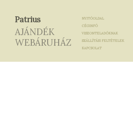
Patrius
NYITÓOLDAL
CÉGINFÓ
AJÁNDÉK
VISZONTELADÓKNAK
WEBÁRUHÁZ
SZÁLLÍTÁSI FELTÉTELEK
KAPCSOLAT