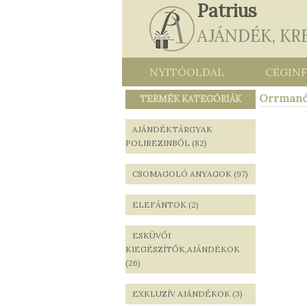
Patrius
AJÁNDÉK, KR
NYITÓOLDAL
CÉGIN
Orrman
TERMÉK KATEGÓRIÁK
AJÁNDÉKTÁRGYAK
POLIREZINBŐL (82)
CSOMAGOLÓ ANYAGOK (97)
ELEFÁNTOK (2)
ESKÜVŐI
KIEGÉSZÍTŐK,AJÁNDÉKOK
(26)
EXKLUZÍV AJÁNDÉKOK (3)