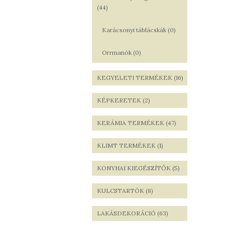
(44)
Karácsonyi táblácskák (0)
Orrmanók (0)
KEGYELETI TERMÉKEK (16)
KÉPKERETEK (2)
KERÁMIA TERMÉKEK (47)
KLIMT TERMÉKEK (1)
KONYHAI KIEGÉSZÍTŐK (5)
KULCSTARTÓK (8)
LAKÁSDEKORÁCIÓ (63)