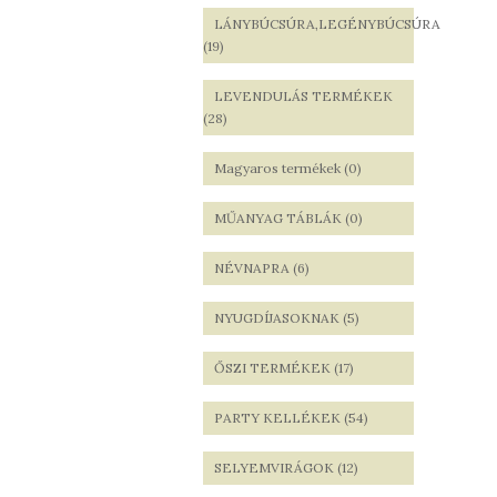
LÁNYBÚCSÚRA,LEGÉNYBÚCSÚRA
(19)
LEVENDULÁS TERMÉKEK
(28)
Magyaros termékek (0)
MŰANYAG TÁBLÁK (0)
NÉVNAPRA (6)
NYUGDÍJASOKNAK (5)
ŐSZI TERMÉKEK (17)
PARTY KELLÉKEK (54)
SELYEMVIRÁGOK (12)