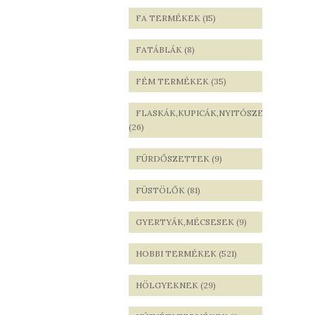
FA TERMÉKEK (15)
FATÁBLÁK (8)
FÉM TERMÉKEK (35)
FLASKÁK,KUPICÁK,NYITÓSZETTEK
(26)
FÜRDŐSZETTEK (9)
FÜSTÖLŐK (81)
GYERTYÁK,MÉCSESEK (9)
HOBBI TERMÉKEK (521)
HÖLGYEKNEK (29)