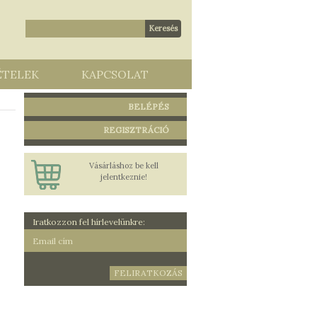
ÉTELEK
KAPCSOLAT
BELÉPÉS
REGISZTRÁCIÓ
Vásárláshoz be kell
jelentkeznie!
Iratkozzon fel hírlevelünkre: