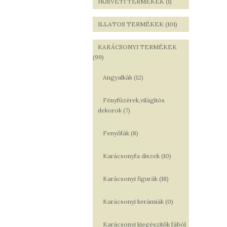
HÚSVÉTI TERMÉKEK (1)
ILLATOS TERMÉKEK (101)
KARÁCSONYI TERMÉKEK
(99)
Angyalkák (12)
Fényfüzérek,világítós
dekorok (7)
Fenyőfák (8)
Karácsonyfa díszek (10)
Karácsonyi figurák (18)
Karácsonyi kerámiák (0)
Karácsonyi kiegészítők fából